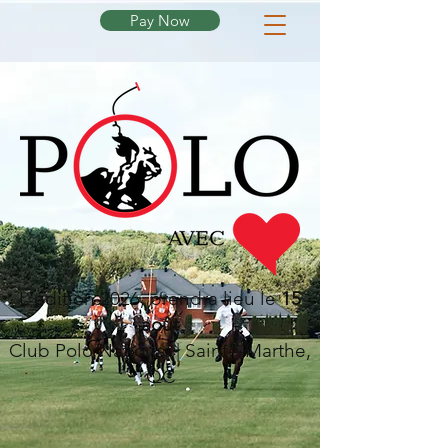
Pay Now
L'édition 2026, prendra lieu le
15
août
Club Polo National | Sainte-Marthe,
QC