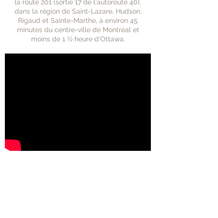
la route 201 (sortie 17 de l'autoroute 40),
dans la région de Saint-Lazare, Hudson,
Rigaud et Sainte-Marthe, à environ 45
minutes du centre-ville de Montréal et
moins de 1 ½ heure d'Ottawa.